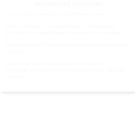
Інноваційна складова
Спільна участь у виконанні інноваційних проєктів.
У
часть у конкурсах та інших заходах, які проводяться
різноманітними міжнародними фондами та організаціями.
Сприяння в набутті та охороні прав спільної інтелектуальної
власності.
Пріоритетне право у впровадженні у виробництво
організацій-партнерів спільних інноваційних ідей (стартап-
проєктів).
Новини