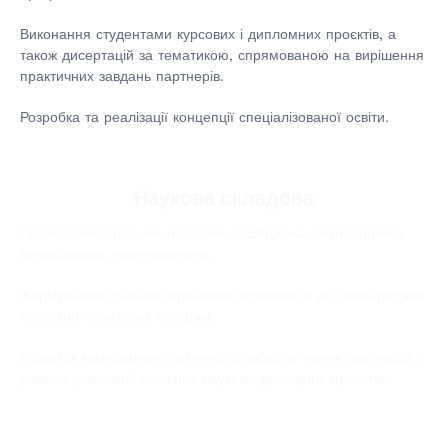
Виконання студентами курсових і дипломних проєктів, а
також дисертацій за тематикою, спрямованою на вирішення
практичних завдань партнерів.
Розробка та реалізації концепції спеціалізованої освіти.
Наукова складова
Проведення спільних наукових досліджень, технологічних
випробувань, експериментів.
Формування спільних проєктних пропозицій до міжнародних
проєктно-грантових програм.
Розвиток матеріально-технічного забезпе-чення партнерів у
рамках реалізації спільних науково-дослідних проєктів.