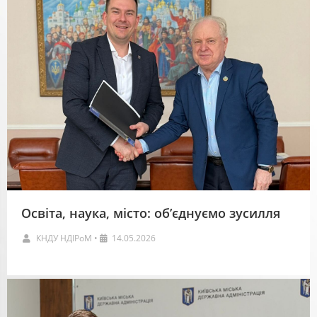
Освіта, наука, місто: об’єднуємо зусилля
КНДУ НДІРоМ
•
14.05.2026