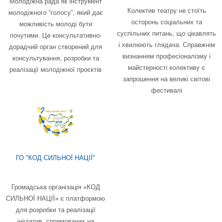
Молодіжна рада як інструмент
Колектив театру не стоїть
молодіжного “голосу”, який дає
осторонь соціальних та
можливість молоді бути
суспільних питань, що цікавлять
почутими. Це консультативно-
і хвилюють глядача. Справжнім
дорадчий орган створений для
визнанням професіоналізму і
консультування, розробки та
майстерності колективу є
реалізації молодіжної проєктів
запрошення на великі світові
фестивалі
ГО "КОД СИЛЬНОЇ НАЦІЇ"
Громадська організація «КОД
СИЛЬНОЇ НАЦІЇ» є платформою
для розробки та реалізації
ініціатив, спрямованих на