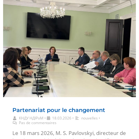
Partenariat pour le changement
КНДУ НДІРоМ
•
18.03.2026
•
nouvelles
•
Pas de commentaires
Le 18 mars 2026, M. S. Pavlovskyi, directeur de