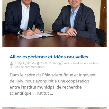
Allier expérience et idées nouvelles
КНДУ НДІРоМ
•
19.03.2026
•
knik nouvelles
,
nouvelles
•
Pas de commentaires
Dans le cadre du Pôle scientifique et innovant
de Kyiv, nous avons initié une coopération
entre l’Institut municipal de recherche
scientifique « Institut …