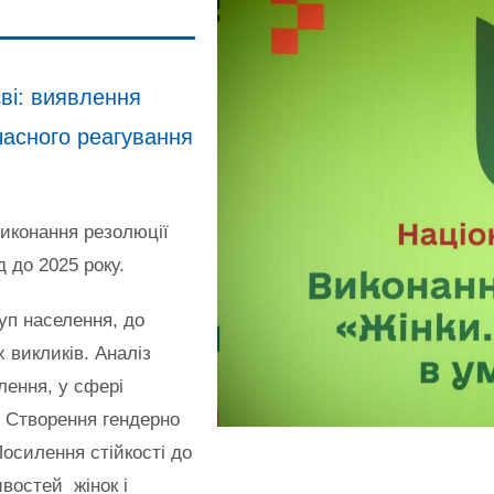
єві: виявлення
часного реагування
виконання резолюції
 до 2025 року.
руп населення, до
 викликів. Аналіз
елення, у сфері
. Створення гендерно
Посилення стійкості до
востей жінок і