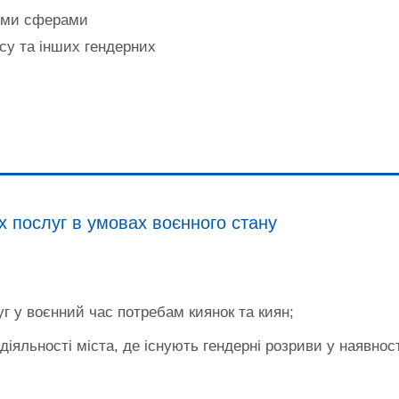
ними сферами
усу та інших гендерних
х послуг в умовах воєнного стану
г у воєнний час потребам киянок та киян;
яльності міста, де існують гендерні розриви у наявності