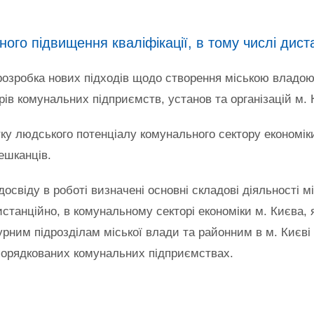
го підвищення кваліфікації, в тому числі дист
розробка нових підходів щодо створення міською владо
дрів комунальних підприємств, установ та організацій м. 
ку людського потенціалу комунального сектору економік
ешканців.
досвіду в роботі визначені основні складові діяльності
истанційно, в комунальному секторі економіки м. Києва, я
урним підрозділам міської влади та районним в м. Києв
порядкованих комунальних підприємствах.