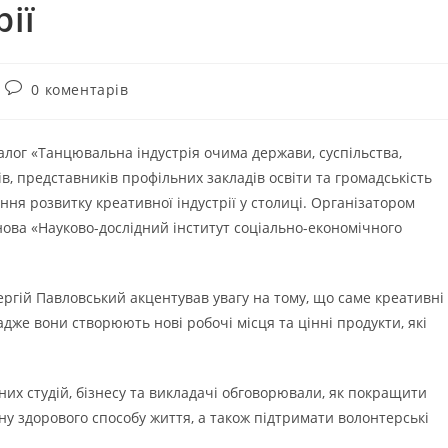
ії
0 коментарів
алог «Танцювальна індустрія очима держави, суспільства,
фів, представників профільних закладів освіти та громадськість
ення розвитку креативної індустрії у столиці. Організатором
ова «Науково-дослідний інститут соціально-економічного
ргій Павловський акцентував увагу на тому, що саме креативні
, адже вони створюють нові робочі місця та цінні продукти, які
их студій, бізнесу та викладачі обговорювали, як покращити
ну здорового способу життя, а також підтримати волонтерські