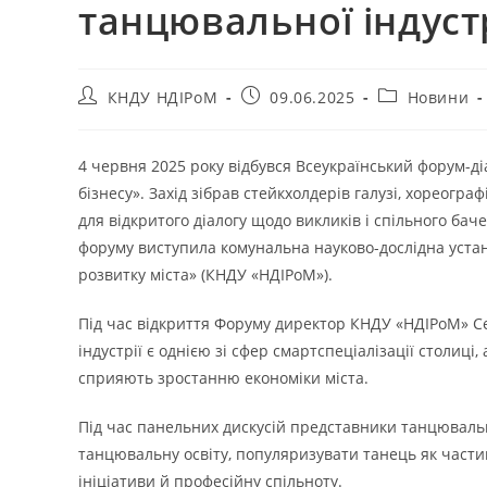
танцювальної індустр
КНДУ НДІРоМ
09.06.2025
Новини
4 червня 2025 року відбувся Всеукраїнський форум-ді
бізнесу». Захід зібрав стейкхолдерів галузі, хореогра
для відкритого діалогу щодо викликів і спільного бач
форуму виступила комунальна науково-дослідна устан
розвитку міста» (КНДУ «НДІРоМ»).
Під час відкриття Форуму директор КНДУ «НДІРоМ» Се
індустрії є однією зі сфер смартспеціалізації столиці
сприяють зростанню економіки міста.
Під час панельних дискусій представники танцювальн
танцювальну освіту, популяризувати танець як части
ініціативи й професійну спільноту.