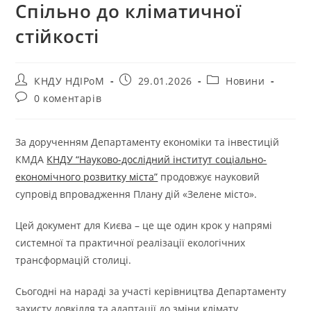
Спільно до кліматичної
стійкості
КНДУ НДІРоМ
29.01.2026
Новини
0 коментарів
За дорученням Департаменту економіки та інвестицій
КМДА
КНДУ “Науково-дослідний інститут соціально-
економічного розвитку міста”
продовжує науковий
супровід впровадження Плану дій «Зелене місто».
Цей документ для Києва – це ще один крок у напрямі
системної та практичної реалізації екологічних
трансформацій столиці.
Сьогодні на нараді за участі керівництва Департаменту
захисту довкілля та адаптації до зміни клімату