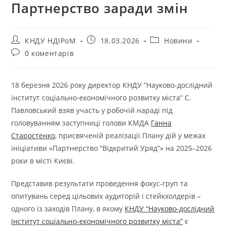
Партнерство заради змін
КНДУ НДІРоМ
18.03.2026
Новини
0 коментарів
18 березня 2026 року директор КНДУ “Науково-дослідний
інститут соціально-економічного розвитку міста” С.
Павловський взяв участь у робочій нараді під
головуванням заступниці голови КМДА
Ганна
Старостенко
, присвяченій реалізації Плану дій у межах
ініціативи «Партнерство “Відкритий Уряд”» на 2025–2026
роки в місті Києві.
Представив результати проведення фокус-груп та
опитувань серед цільових аудиторій і стейкхолдерів –
одного із заходів Плану, в якому
КНДУ “Науково-дослідний
інститут соціально-економічного розвитку міста”
є