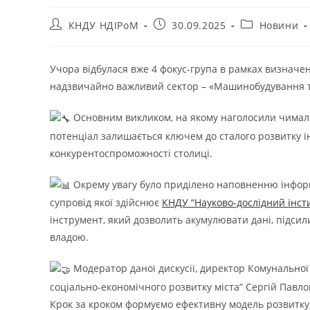
КНДУ НДІРоМ
30.09.2025
Новини
Учора відбулася вже 4 фокус-група в рамках визначе
надзвичайно важливий сектор – «Машинобудування т
Основним викликом, на якому наголосили чимало 
потенціал залишається ключем до сталого розвитку ін
конкурентоспроможності столиці.
Окрему увагу було приділено наповненню інформ
супровід якої здійснює
КНДУ “Науково-дослідний інсти
інструмент, який дозволить акумулювати дані, підси
владою.
Модератор даної дискусії, директор Комунальної 
соціально-економічного розвитку міста” Сергій Павло
Крок за кроком формуємо ефективну модель розвитку,