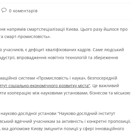
0 коментарів
ння напрямів смартспеціалізації Києва. Цього разу йшлося про
а смарт-промисловість».
учасників, є дефіцит кваліфікованих кадрів. Саме людський
дустрії, впровадження новітніх технологій та збереження
аційної системи «Промисловість і наука», безпосередній
тут соціально-економічного розвитку міста”
. Це важливий
лити кооперацію між науковими установами, бізнесом та міською
науково-дослідної установи “Науково-дослідний інститут
вський вдячний учасникам за активність і конкретні пропозиції
 яка допоможе Києву зміцнити позиції у сфері інноваційного