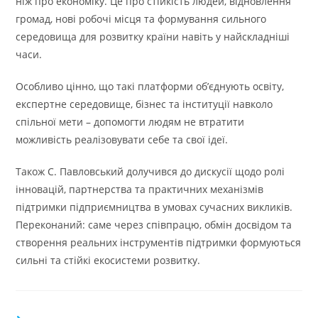
ніж про економіку. Це про стійкість людей, відновлення
громад, нові робочі місця та формування сильного
середовища для розвитку країни навіть у найскладніші
часи.
Особливо цінно, що такі платформи об’єднують освіту,
експертне середовище, бізнес та інституції навколо
спільної мети – допомогти людям не втратити
можливість реалізовувати себе та свої ідеї.
Також С. Павловський долучився до дискусії щодо ролі
інновацій, партнерства та практичних механізмів
підтримки підприємництва в умовах сучасних викликів.
Переконаний: саме через співпрацю, обмін досвідом та
створення реальних інструментів підтримки формуються
сильні та стійкі екосистеми розвитку.