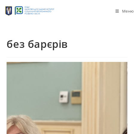
Меню
без барєрів