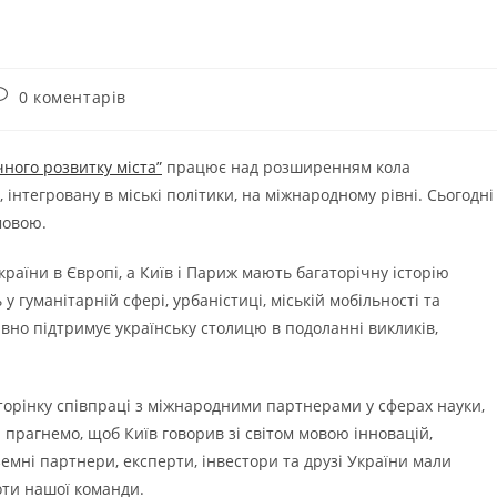
0 коментарів
ного розвитку міста”
працює над розширенням кола
інтегровану в міські політики, на міжнародному рівні. Сьогодні
мовою.
аїни в Європі, а Київ і Париж мають багаторічну історію
гуманітарній сфері, урбаністиці, міській мобільності та
но підтримує українську столицю в подоланні викликів,
сторінку співпраці з міжнародними партнерами у сферах науки,
прагнемо, щоб Київ говорив зі світом мовою інновацій,
земні партнери, експерти, інвестори та друзі України мали
оти нашої команди.