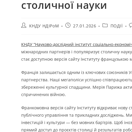
столичної науки
КНДУ НДІРоМ
27.01.2026
ПОДІЇ
КНДУ “Науково-дослідний інститут соціально-економіч
міжнародних партнерів і популяризує столичну науку, 
стає доступною версія сайту Інституту французькою 
Франція залишається одним із ключових союзників Укр
партнерства. Наші мегаполіси успішно співпрацюють у 
збереженні культурної спадщини. Мерія Парижа актив
спричинених війною.
Франкомовна версія сайту Інституту відкриває нову 
публічного управління та прикладних досліджень. Ми 
інвестицій і культури — без мовних бар’єрів. Щоб іно
прямий доступ до проєктів столиці й результатів роб