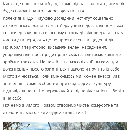
Київ – це наш спільний дім, і саме від нас залежить, яким він
буде сьогодні, завтра, через десятиліття.
Колектив
КНДУ “Науково-дослідний інститут соціально-
економічного розвитку міста”
долучився до загальноміської
толоки, доводячи на власному прикладі: відповідальність за
чистоту та порядок – це не просто слова, а щоденні дії.
Прибрали територію, висадили зелені насадження,
упорядкували простір, де працюємо, і закликаємо кожного
зробити так само. Не чекайте на масові акції чи команди
волонтерів – просто озирніться навколо й почніть із себе.
Місто змінюється, коли змінюємось ми. Кожен внесок має
значення, і саме особистий приклад формує культуру
відповідальності. Не перекладайте відповідальність – беріть
її на себе.
Почнемо з малого – разом створимо чисте, комфортне та
екологічне місто, яким будемо пишатися!