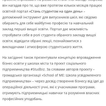
він нагадав про те, що вже протягом кількох місяців працює
освітній портал
«Стань студентом на один день»
–
допоміжний інструмент для випускників шкіл, які свідомо
обирають для себе майбутню професію та навчальний
заклад першої вищої освіти. Портал дає можливість
спробувати себе в ролі студента обраного закладу вищої
освіти, відвідати обрані лекції, познайомитися з
викладачами і атмосферою студентського життя.
На засіданні також презентували концепцію впровадження
бізнес-освіти у школах міста та проєкт соціального
підприємництва #Studbiz. За словами авторів проєкту –
громадської організації «School of ME: Школа усвідомленого
підприємництва» – через досвід створення бізнесу від ідеї до
операційної діяльності учні, які є учасниками програми,
отримують підприємницькі навички та розуміння власних
професійних уподобань.