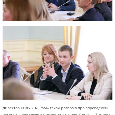
Директор КНДУ «НДІРоМ» також розповів про впроваджені
проєкти, спрямовані на розвиток столичної молоді. Зокрема,