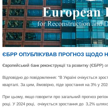
ЄБРР ОПУБЛІКУВАВ ПРОГНОЗ ЩОДО НЕ
Європейський банк реконструкції та розвитку (ЄБРР)
оп
Відповідно до повідомлення: “В Україні очікується зро
кварталі. За цим, ймовірно, піде зростання на 3% у 2024
При цьому, якщо говорити про загальний прогноз регіоні
році. У 2024 році, очікується зростання до 3,2% шляхо