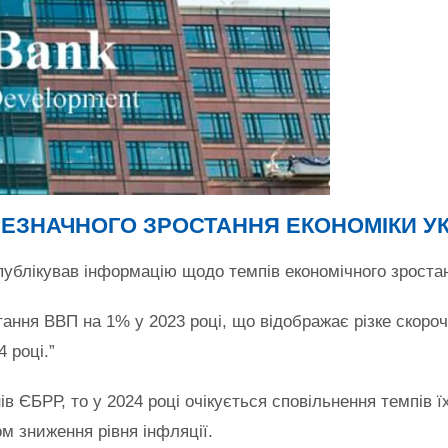
ЗНАЧНОГО ЗРОСТАННЯ ЕКОНОМІКИ УКРА
ублікував інформацію щодо темпів економічного зростан
стання ВВП на 1% у 2023 році, що відображає різке скор
 році.”
в ЄБРР, то у 2024 році очікується сповільнення темпів ї
м зниження рівня інфляції.