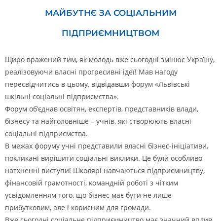
МАЙБУТНЄ ЗА СОЦІАЛЬНИМ
ПІДПРИЄМНИЦТВОМ
Щиро вражений тим, як молодь вже сьогодні змінює Україну,
реалізовуючи власні прогресивні ідеї! Мав нагоду
пересвідчитись в цьому, відвідавши форум «Львівські
шкільні соціальні підприємства».
Форум об’єднав освітян, експертів, представників влади,
бізнесу та найголовніше – учнів, які створюють власні
соціальні підприємства.
В межах форуму учні представили власні бізнес-ініціативи,
покликані вирішити соціальні виклики. Це були особливо
натхненні виступи! Школярі навчаються підприємництву,
фінансовій грамотності, командній роботі з чітким
усвідомленням того, що бізнес має бути не лише
прибутковим, але і корисним для громади.
Вже сьогодні соціальне підприємництво має значний вплив