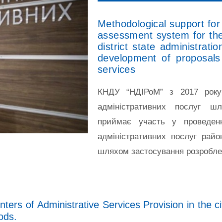
Methodological support for
assessment system for the 
district state administratio
development of proposals 
services
КНДУ “НДІРоМ” з 2017 року
адміністративних послуг ш
приймає участь у проведенн
адміністративних послуг райо
шляхом застосування розробле
nters of Administrative Services Provision in the cit
ods.