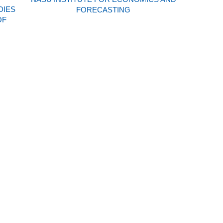
DIES
FORECASTING
OF