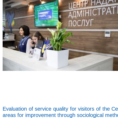
Evaluation of service quality for visitors of the Ce
areas for improvement through sociological meth