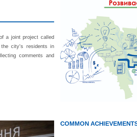
f a joint project called
the city’s residents in
ollecting comments and
COMMON ACHIEVEMENT